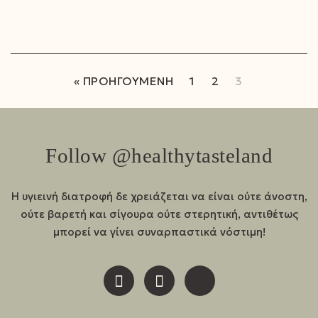
« ΠΡΟΗΓΟΎΜΕΝΗ
1
2
3
Follow @healthytasteland
Η υγιεινή διατροφή δε χρειάζεται να είναι ούτε άνοστη,
ούτε βαρετή και σίγουρα ούτε στερητική, αντιθέτως
μπορεί να γίνει συναρπαστικά νόστιμη!