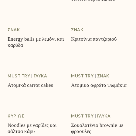
ΣΝΑΚ
ΣΝΑΚ
Energy balls με λεμόνι και
Κριτσίνια παντζαριού
καρύδα
MUST TRY
ΓΛΥΚΆ
MUST TRY
ΣΝΑΚ
Ατομικά carrot cakes
Ατομικά αφράτα ψωμάκια
ΚΥΡΊΩΣ
MUST TRY
ΓΛΥΚΆ
Noodles με γαρίδες και
Σοκολατένιο brownie με
σάλτσα κάρυ
φράουλες