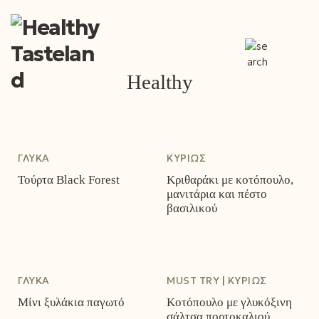
M
Healthy
M
ΓΛΥΚΆ
ΚΥΡΊΩΣ
Τούρτα Black Forest
Κριθαράκι με κοτόπουλο,
μανιτάρια και πέστο
βασιλικού
ΓΛΥΚΆ
MUST TRY
ΚΥΡΊΩΣ
Μίνι ξυλάκια παγωτό
Κοτόπουλο με γλυκόξινη
σάλτσα πορτοκαλιού