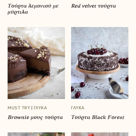
Τούρτα λεμονιού με
Red velvet τούρτα
μύρτιλα
MUST TRY
ΓΛΥΚΆ
ΓΛΥΚΆ
Brownie μους τούρτα
Τούρτα Black Forest