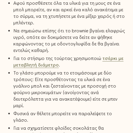
Αφού προσθέσετε όλα τα υλικά για τη μους σε ένα
μπολ μπορείτε, αν και αρκεί ένα καλό ανακάτεμα με
το σύρμα, να τη χτυπήσετε με ένα μίξερ χειρός ή στο
μπλέντερ.
Να σημειώσω επίσης ότι το brownie βγαίνει ελαφρώς
υγρό, οπότε αν δοκιμάσετε να δείτε αν ψήθηκε
καρφώνοντας το με οδοντογλυφίδα δε θα βγαίνει
εντελώς καθαρή.
Για το στήσιμο της τούρτας χρησιμοποιώ
τσέρκι με
μεταβλητή διάμετρο
.
Το γλάσο μπορούμε να το ετοιμάσουμε με δύο
τρόπους: Είτε προσθέτοντας τα υλικά σε ένα
γυάλινο μπολ και ζεσταίνοντας με προσοχή στο
φούρνο μικροκυμάτων (ανοίγοντας ανά
δευτερόλεπτα για να ανακατέψουμε) είτε σε μπεν
μαρί.
Φυσικά αν θέλετε μπορείτε να παραλείψετε το
γλάσο.
Για να σχηματίσετε φλοίδες σοκολάτας θα