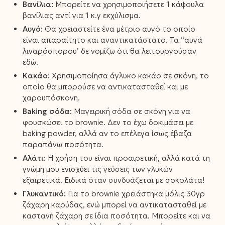
Βανίλια:
Μπορείτε να χρησιμοποιήσετε 1 κάψουλα
βανίλιας αντί για 1 κ.γ εκχύλισμα.
Αυγό:
Θα χρειαστείτε ένα μέτριο αυγό το οποίο
είναι απαραίτητο και αναντικατάστατο. Τα “αυγά
λιναρόσπορου’ δε νομίζω ότι θα λειτουργούσαν
εδώ.
Κακάο:
Χρησιμοποίησα άγλυκο κακάο σε σκόνη, το
οποίο θα μπορούσε να αντικατασταθεί και με
χαρουπόσκονη.
Βaking σόδα:
Μαγειρική σόδα σε σκόνη για να
φουσκώσει το brownie. Δεν το έχω δοκιμάσει με
baking powder, αλλά αν το επέλεγα ίσως έβαζα
παραπάνω ποσότητα.
Αλάτι:
Η χρήση του είναι προαιρετική, αλλά κατά τη
γνώμη μου ενισχύει τις γεύσεις των γλυκών
εξαιρετικά. Ειδικά όταν συνδυάζεται με σοκολάτα!
Γλυκαντικό:
Για το brownie χρειάστηκα μόλις 30γρ
ζάχαρη καρύδας, ενώ μπορεί να αντικατασταθεί με
καστανή ζάχαρη σε ίδια ποσότητα. Μπορείτε και να