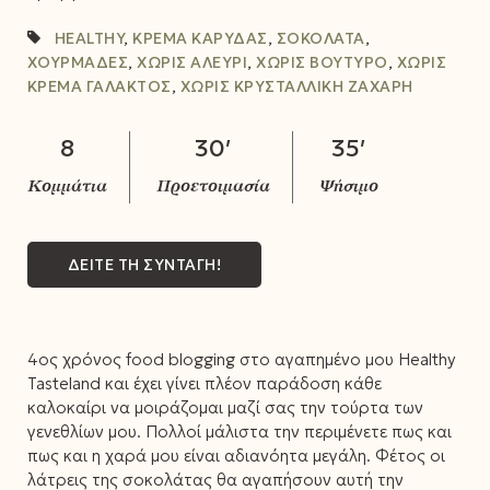
HEALTHY
,
ΚΡΈΜΑ ΚΑΡΎΔΑΣ
,
ΣΟΚΟΛΆΤΑ
,
ΧΟΥΡΜΆΔΕΣ
,
ΧΩΡΊΣ ΑΛΕΎΡΙ
,
ΧΩΡΊΣ ΒΟΎΤΥΡΟ
,
ΧΩΡΊΣ
ΚΡΈΜΑ ΓΆΛΑΚΤΟΣ
,
ΧΩΡΊΣ ΚΡΥΣΤΑΛΛΙΚΉ ΖΆΧΑΡΗ
8
30′
35′
ΔΕΙΤΕ ΤΗ ΣΥΝΤΑΓΗ!
4ος χρόνος food blogging στο αγαπημένο μου Healthy
Tasteland και έχει γίνει πλέον παράδοση κάθε
καλοκαίρι να μοιράζομαι μαζί σας την τούρτα των
γενεθλίων μου. Πολλοί μάλιστα την περιμένετε πως και
πως και η χαρά μου είναι αδιανόητα μεγάλη. Φέτος οι
λάτρεις της σοκολάτας θα αγαπήσουν αυτή την