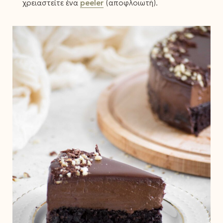
χρειαστείτε ένα
peeler
(αποφλοιωτή).