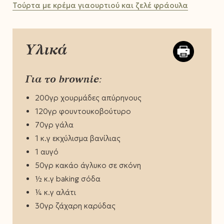
Τούρτα με κρέμα γιαουρτιού και ζελέ φράουλα
Υλικά
Για το brownie:
200γρ χουρμάδες απύρηνους
120γρ φουντουκοβούτυρο
70γρ γάλα
1 κ.γ εκχύλισμα βανίλιας
1 αυγό
50γρ κακάο άγλυκο σε σκόνη
½ κ.γ baking σόδα
¼ κ.γ αλάτι
30γρ ζάχαρη καρύδας