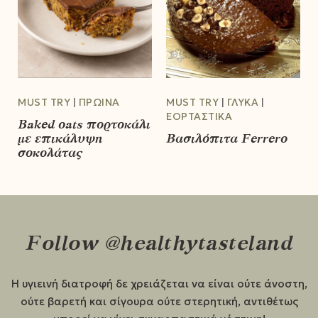
MUST TRY
ΠΡΩΙΝΆ
MUST TRY
ΓΛΥΚΆ
ΕΟΡΤΑΣΤΙΚΆ
Baked oats πορτοκάλι
με επικάλυψη
Βασιλόπιτα Ferrero
σοκολάτας
Follow @healthytasteland
Η υγιεινή διατροφή δε χρειάζεται να είναι ούτε άνοστη,
ούτε βαρετή και σίγουρα ούτε στερητική, αντιθέτως