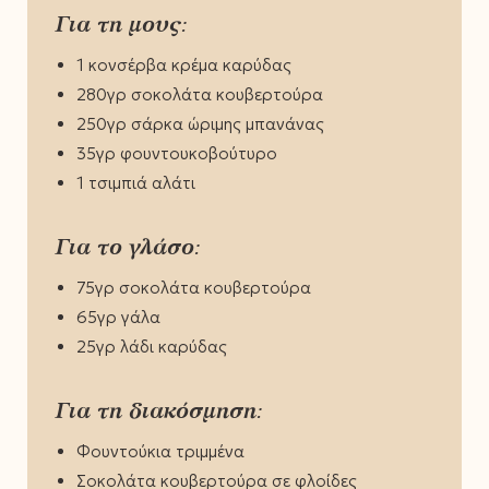
Για τη μους:
1 κονσέρβα κρέμα καρύδας
280γρ σοκολάτα κουβερτούρα
250γρ σάρκα ώριμης μπανάνας
35γρ φουντουκοβούτυρο
1 τσιμπιά αλάτι
Για το γλάσο:
75γρ σοκολάτα κουβερτούρα
65γρ γάλα
25γρ λάδι καρύδας
Για τη διακόσμηση:
Φουντούκια τριμμένα
Σοκολάτα κουβερτούρα σε φλοίδες