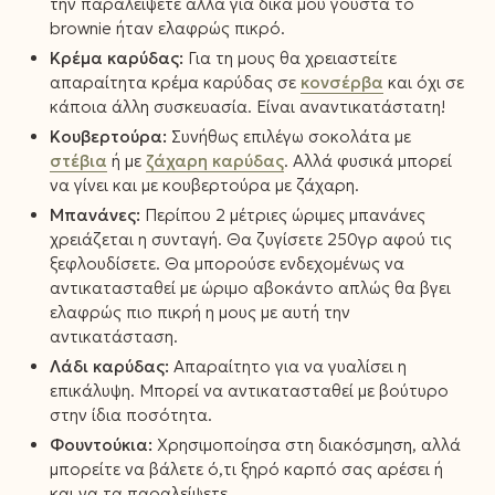
την παραλείψετε αλλά για δικά μου γούστα το
brownie ήταν ελαφρώς πικρό.
Κρέμα καρύδας:
Για τη μους θα χρειαστείτε
απαραίτητα κρέμα καρύδας σε
κονσέρβα
και όχι σε
κάποια άλλη συσκευασία. Είναι αναντικατάστατη!
Κουβερτούρα:
Συνήθως επιλέγω σοκολάτα με
στέβια
ή με
ζάχαρη καρύδας
. Αλλά φυσικά μπορεί
να γίνει και με κουβερτούρα με ζάχαρη.
Μπανάνες:
Περίπου 2 μέτριες ώριμες μπανάνες
χρειάζεται η συνταγή. Θα ζυγίσετε 250γρ αφού τις
ξεφλουδίσετε. Θα μπορούσε ενδεχομένως να
αντικατασταθεί με ώριμο αβοκάντο απλώς θα βγει
ελαφρώς πιο πικρή η μους με αυτή την
αντικατάσταση.
Λάδι καρύδας:
Απαραίτητο για να γυαλίσει η
επικάλυψη. Μπορεί να αντικατασταθεί με βούτυρο
στην ίδια ποσότητα.
Φουντούκια:
Χρησιμοποίησα στη διακόσμηση, αλλά
μπορείτε να βάλετε ό,τι ξηρό καρπό σας αρέσει ή
και να τα παραλείψετε.