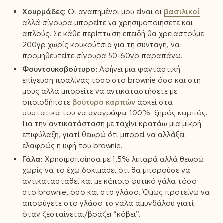
Χουρμάδες:
Οι αγαπημένοι μου είναι οι
βασιλικοί
αλλά σίγουρα μπορείτε να χρησιμοποιήσετε και
απλούς. Σε κάθε περίπτωση επειδή θα χρειαστούμε
200γρ χωρίς κουκούτσια για τη συνταγή, να
προμηθευτείτε σίγουρα 50-60γρ παραπάνω.
Φουντουκοβούτυρο:
Αφήνει μια φανταστική
επίγευση πραλίνας τόσο στο brownie όσο και στη
μους αλλά μπορείτε να αντικαταστήσετε με
οποιοδήποτε
βούτυρο καρπών
αρκεί στα
συστατικά του να αναγράφει 100% ξηρός καρπός.
Για την αντικατάσταση με ταχίνι κρατάω μια μικρή
επιφύλαξη, γιατί θεωρώ ότι μπορεί να αλλάξει
ελαφρώς η υφή του brownie.
Γάλα:
Χρησιμοποίησα με 1,5% λιπαρά αλλά θεωρώ
χωρίς να το έχω δοκιμάσει ότι θα μπορούσε να
αντικατασταθεί και με κάποιο φυτικό γάλα τόσο
στο brownie, όσο και στο γλάσο. Όμως προτείνω να
αποφύγετε στο γλάσο το γάλα αμυγδάλου γιατί
όταν ζεσταίνεται/βράζει “κόβει”.