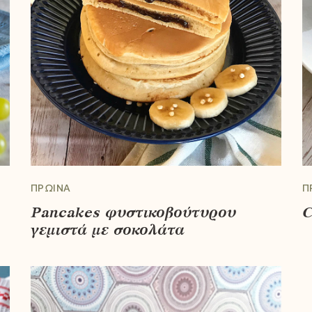
ΠΡΩΙΝΆ
Π
Pancakes φυστικοβούτυρου
C
γεμιστά με σοκολάτα