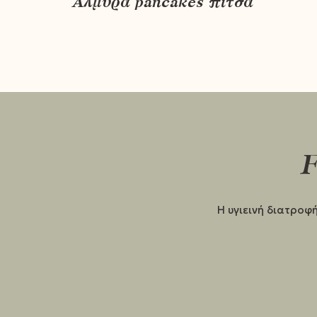
Αλμυρά pancakes πίτσα
F
Η υγιεινή διατροφή