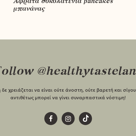
Αφράτα σοκολατένια pancakes
μπανάνας
ollow @healthytastela
 δε χρειάζεται να είναι ούτε άνοστη, ούτε βαρετή και σίγο
αντιθέτως μπορεί να γίνει συναρπαστικά νόστιμη!