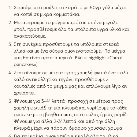
Χτυπάμε στο μούλτι το καρότο με 60γρ γάλα μέχρι
να κοπεί σε μικρά κομματάκια.
Μεταφέρουμε το μείγμα καρότου σε ένα μεγάλο
μπολ, προσθέτουμε όλα τα υπόλοιπα υγρά υλικά και
ανακατεύουμε.
Στη συνέχεια προσθέτουμε τα υπόλοιπα στερεά
υλικά και με ένα σύρμα ομογενοποιούμε. (Το μείγμα
μας θα είναι αρκετά πηκτό. Βλέπε highlight «Carrot
pancakes»)
Ζεσταίνουμε σε μέτρια προς χαμηλή φωτιά ένα πολύ
καλό αντικολλητικό τηγάνι, προσθέτουμε 2
κουταλιές από το μείγμα μας και απλώνουμε λίγο αν
χρειαστεί.
Ψήνουμε για 3-4’ λεπτά (προσοχή σε μέτρια προς
χαμηλή φωτιά!) τη μια πλευρά και γυρίζουμε το κάθε
pancake με τη βοήθεια μιας σπάτουλας ή μιας μαρίζ.
Ψήνουμε για άλλα 2-3’ λεπτά και από την άλλη
πλευρά μέχρι να πάρουν όμορφο χρυσαφί χρωμα.⁣
Για την κρέμα, ανακατεύουμε καλά όλα τα υλικά.