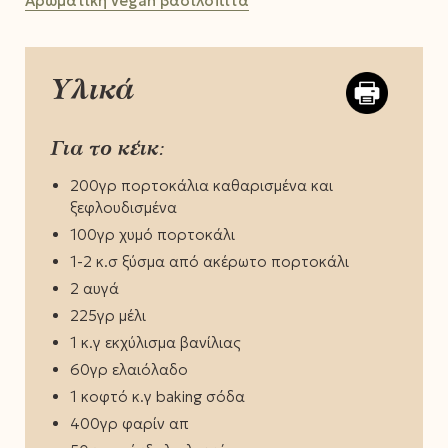
Αρωματική vegan βασιλόπιτα
Υλικά
Για το κέικ:
200γρ πορτοκάλια καθαρισμένα και
ξεφλουδισμένα
100γρ χυμό πορτοκάλι
1-2 κ.σ ξύσμα από ακέρωτο πορτοκάλι
2 αυγά
225γρ μέλι
1 κ.γ εκχύλισμα βανίλιας
60γρ ελαιόλαδο
1 κοφτό κ.γ baking σόδα
400γρ φαρίν απ