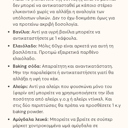
δεν μπορεί να αντικατασταθεί με κάποιο στέρεο
γλυκαντικό χωρίς να αλλάξει η αναλογία των
υπόλοιπων υλικών. Δεν το έχω δοκιμάσει όμως για
να προτείνω ακριβή δοσολογία.
Βανίλια:
Αντί για υγρή βανίλια μπορείτε να
αντικαταστήσετε με 1 κάψουλα.
Ελαιόλαδο:
Μόλις 60γρ είναι αρκετά για αυτή τη
βασιλόπιτα. Προτιμώ εξαιρετικά παρθένο
ελαιόλαδο.
Βaking σόδα:
Απαραίτητη και αναντικατάστατη.
Μην την παραλείψετε ή αντικαταστήσετε γιατί θα
αλλάξει η υφή του κέικ.
Αλεύρι:
Αντί για αλεύρι που φουσκώνει μόνο του
(φαρίν απ) μπορείτε να χρησιμοποιήσετε την ίδια
ποσότητα από αλεύρι γ.ο.χ ή αλεύρι ντίνκελ. Και
στις δύο περιπτώσεις θα πρέπει να προσθέσετε 1 κ.γ
baking powder.
Αμύγδαλα λευκά:
Μπορείτε να βρείτε σε σούπερ
μάρκετ χοντροκομμένα ωμά αμύγδαλα σε