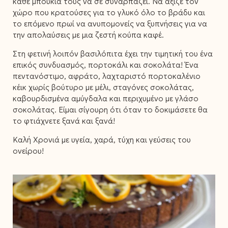
κάθε μπουκιά τους να σε συναρπάζει. Να άξιζε τον
χώρο που κρατούσες για το γλυκό όλο το βράδυ και
το επόμενο πρωί να ανυπομονείς να ξυπνήσεις για να
την απολαύσεις με μια ζεστή κούπα καφέ.
Στη φετινή λοιπόν βασιλόπιτα έχει την τιμητική του ένα
επικός συνδυασμός, πορτοκάλι και σοκολάτα! Ένα
πεντανόστιμο, αφράτο, λαχταριστό πορτοκαλένιο
κέικ χωρίς βούτυρο με μέλι, σταγόνες σοκολάτας,
καβουρδισμένα αμύγδαλα και περιχυμένο με γλάσο
σοκολάτας. Είμαι σίγουρη ότι όταν το δοκιμάσετε θα
το φτιάχνετε ξανά και ξανά!
Καλή Χρονιά με υγεία, χαρά, τύχη και γεύσεις του
ονείρου!