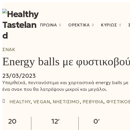
ΠΡΩΙΝΆ
ΟΡΕΚΤΙΚΆ
ΚΥΡΊΩΣ
ΣΝΑΚ
Energy balls με φυστικοβο
23/03/2023
Υπερθεϊκά, πεντανόστιμα και χορταστικά energy balls με
ένα σνακ που θα λατρέψουν μικροί και μεγάλοι.
HEALTHY
,
VEGAN
,
ΝΗΣΤΊΣΙΜΟ
,
ΡΕΒΎΘΙΑ
,
ΦΥΣΤΙΚΟ
20
12′
0′