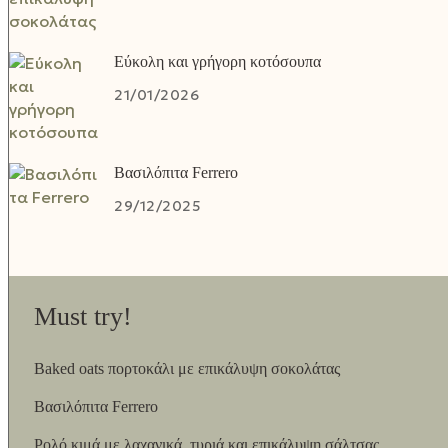
Εύκολη και γρήγορη κοτόσουπα
21/01/2026
Βασιλόπιτα Ferrero
29/12/2025
Must try!
Baked oats πορτοκάλι με επικάλυψη σοκολάτας
Βασιλόπιτα Ferrero
Ρολό κιμά με λαχανικά, τυριά και επικάλυψη σάλτσας