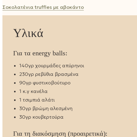
Σοκολατένια truffles με αβοκάντο
Υλικά
Για τα energy balls:
140γρ χουρμάδες απύρηνοι
230γρ ρεβύθια βρασμένα
90γρ φυστικοβούτυρο
1 κ.γ κανέλα
1 τσιμπιά αλάτι
30γρ βρώμη αλεσμένη
30γρ κουβερτούρα
Για τη διακόσμηση (προαιρετικά):