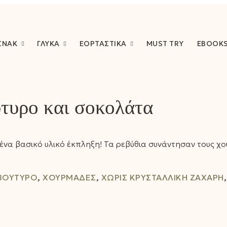
ΣΝΑΚ
ΓΛΥΚΆ
ΕΟΡΤΑΣΤΙΚΆ
MUST TRY
EBOOK
ύτυρο και σοκολάτα
 ένα βασικό υλικό έκπληξη! Τα ρεβύθια συνάντησαν τους χ
ΒΟΎΤΥΡΟ
,
ΧΟΥΡΜΆΔΕΣ
,
ΧΩΡΊΣ ΚΡΥΣΤΑΛΛΙΚΉ ΖΆΧΑΡΗ