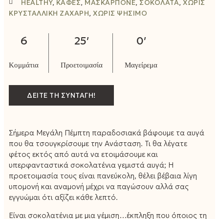
HEALTHY
,
ΚΑΦΈΣ
,
ΜΑΣΚΑΡΠΌΝΕ
,
ΣΟΚΟΛΆΤΑ
,
ΧΩΡΊΣ
ΚΡΥΣΤΑΛΛΙΚΉ ΖΆΧΑΡΗ
,
ΧΩΡΊΣ ΨΉΣΙΜΟ
6
25′
0′
ΔΕΙΤΕ ΤΗ ΣΥΝΤΑΓΗ!
Σήμερα Μεγάλη Πέμπτη παραδοσιακά βάφουμε τα αυγά
που θα τσουγκρίσουμε την Ανάσταση. Τι θα λέγατε
φέτος εκτός από αυτά να ετοιμάσουμε και
υπερφανταστικά σοκολατένια γεμιστά αυγά; Η
προετοιμασία τους είναι πανεύκολη, θέλει βέβαια λίγη
υπομονή και αναμονή μέχρι να παγώσουν αλλά σας
εγγυώμαι ότι αξίζει κάθε λεπτό.
Είναι σοκολατένια με μια γέμιση…έκπληξη που όποιος τη