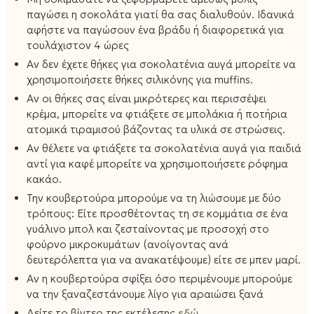
παγώσει η σοκολάτα γιατί θα σας διαλυθούν. Ιδανικά
αφήστε να παγώσουν ένα βράδυ ή διαφορετικά για
τουλάχιστον 4 ώρες
Αν δεν έχετε θήκες για σοκολατένια αυγά μπορείτε να
χρησιμοποιήσετε θήκες σιλικόνης για muffins.
Αν οι θήκες σας είναι μικρότερες και περισσέψει
κρέμα, μπορείτε να φτιάξετε σε μπολάκια ή ποτήρια
ατομικά τιραμισού βάζοντας τα υλικά σε στρώσεις.
Αν θέλετε να φτιάξετε τα σοκολατένια αυγά για παιδιά
αντί για καφέ μπορείτε να χρησιμοποιήσετε ρόφημα
κακάο.
Την κουβερτούρα μπορούμε να τη λιώσουμε με δύο
τρόπους: Είτε προσθέτοντας τη σε κομμάτια σε ένα
γυάλινο μπολ και ζεσταίνοντας με προσοχή στο
φούρνο μικροκυμάτων (ανοίγοντας ανά
δευτερόλεπτα για να ανακατέψουμε) είτε σε μπεν μαρί.
Αν η κουβερτούρα σφίξει όσο περιμένουμε μπορούμε
να την ξαναζεστάνουμε λίγο για αραιώσει ξανά
Δείτε το βίντεο της εκτέλεσης
εδώ
.