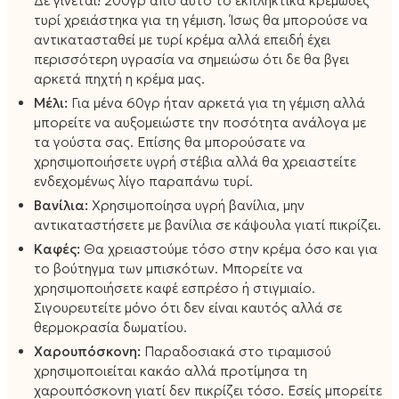
Δε γίνεται! 200γρ από αυτό το εκπληκτικά κρεμώδες
τυρί χρειάστηκα για τη γέμιση. Ίσως θα μπορούσε να
αντικατασταθεί με τυρί κρέμα αλλά επειδή έχει
περισσότερη υγρασία να σημειώσω ότι δε θα βγει
αρκετά πηχτή η κρέμα μας.
Μέλι:
Για μένα 60γρ ήταν αρκετά για τη γέμιση αλλά
μπορείτε να αυξομειώστε την ποσότητα ανάλογα με
τα γούστα σας. Επίσης θα μπορούσατε να
χρησιμοποιήσετε υγρή στέβια αλλά θα χρειαστείτε
ενδεχομένως λίγο παραπάνω τυρί.
Βανίλια:
Χρησιμοποίησα υγρή βανίλια, μην
αντικαταστήσετε με βανίλια σε κάψουλα γιατί πικρίζει.
Καφές:
Θα χρειαστούμε τόσο στην κρέμα όσο και για
το βούτηγμα των μπισκότων. Μπορείτε να
χρησιμοποιήσετε καφέ εσπρέσο ή στιγμιαίο.
Σιγουρευτείτε μόνο ότι δεν είναι καυτός αλλά σε
θερμοκρασία δωματίου.
Χαρουπόσκονη:
Παραδοσιακά στο τιραμισού
χρησιμοποιείται κακάο αλλά προτίμησα τη
χαρουπόσκονη γιατί δεν πικρίζει τόσο. Εσείς μπορείτε