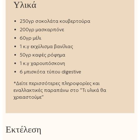
Υλικά
230γρ σοκολάτα κουβερτούρα
200γρ μασκαρπόνε
60γρ μέλι
1 κ.γ εκχύλισμα βανίλιας
50γρ καφές ρόφημα
1 κ.γ χαρουπόσκονη
6 μπισκότα τύπου digestive
*Δείτε περισσότερες πληροφορίες και
εναλλακτικές παραπάνω στο “Τι υλικά θα
χρειαστούμε”
Εκτέλεση