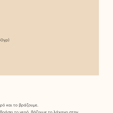
50γρ)
ρό και το βράζουμε.
βράσει το νερό, βάζουμε το λάχανο στην