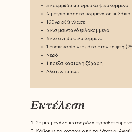
5 κρεμμυδάκια φρέσκα ψιλοκομμένα
4 μέτρια καρότα κομμένα σε κυβάκια
160γρ ρύζι γλασέ
3 κ.σ μαϊντανό ψιλοκομμένο
3 κ.σ άνηθο ψιλοκομμένο
1 συσκευασία ντομάτα στον τρίφτη (2
Νερό
1 πρέζα καστανή ζάχαρη
Αλάτι & πιπέρι
Εκτέλεση
Σε μια μεγάλη κατσαρόλα προσθέτουμε νε
Κόβουμε το κοτσάνι από το λάχανο. Αφού 