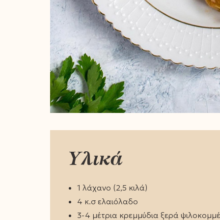
Υλικά
1 λάχανο (2,5 κιλά)
4 κ.σ ελαιόλαδο
3-4 μέτρια κρεμμύδια ξερά ψιλοκομμ