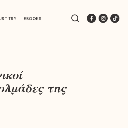
UST TRY
EBOOKS
ικοί
ολμάδες της