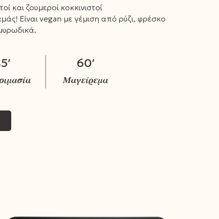
οί και ζουμεροί κοκκινιστοί
άς! Είναι vegan με γέμιση από ρύζι, φρέσκο
μυρωδικά.
5′
60′