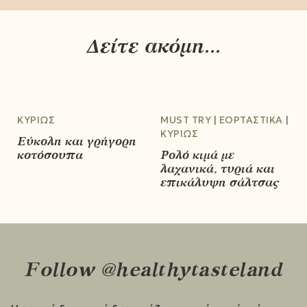
Δείτε ακόμη...
ΚΥΡΊΩΣ
MUST TRY
ΕΟΡΤΑΣΤΙΚΆ
ΚΥΡΊΩΣ
Εύκολη και γρήγορη
κοτόσουπα
Ρολό κιμά με
λαχανικά, τυριά και
επικάλυψη σάλτσας
Follow @healthytasteland