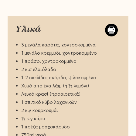
Υλικά
3 μεγάλα καρότα, χοντροκομμένα
1 μεγάλο κρεμμύδι, χοντροκομμένο
1 πράσο, χοντροκομμένο
2 κ.σ ελαιόλαδο
1-2 σκελίδες σκόρδο, ψιλοκομμένο
Χυμό από ένα λάιμ (ή ½ λεμόνι)
Λευκό κρασί (προαιρετικά)
1 σπιτικό κύβο λαχανικών
2 κ.γ κουρκουμά.
½ κ.γ κάρυ
1 πρέζα μοσχοκάρυδο
750ml νερό.