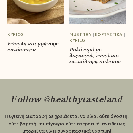
ΚΥΡΊΩΣ
MUST TRY
ΕΟΡΤΑΣΤΙΚΆ
ΚΥΡΊΩΣ
Εύκολη και γρήγορη
κοτόσουπα
Ρολό κιμά με
λαχανικά, τυριά και
επικάλυψη σάλτσας
Follow @healthytasteland
Η υγιεινή διατροφή δε χρειάζεται να είναι ούτε άνοστη,
ούτε βαρετή και σίγουρα ούτε στερητική, αντιθέτως
μπορεί να γίνει συναρπαστικά νόστιμη!