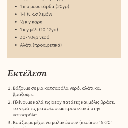
1 κ.σ μουστάρδα (20γρ)
1-1 ½ κ.σ λεμόνι
½ κ.γ κάρυ
1 κ.γ μέλι (10-12γρ)
30-40γρ νερό
Αλάτι (προαιρετικά)
Εκτέλεση
Βάζουμε σε μια κατσαρόλα νερό, αλάτι και
βράζουμε.
Πλένουμε καλά τις baby πατάτες και μόλις βράσει
το νερό τις μεταφέρουμε προσεκτικά στην
κατσαρόλα.
Βράζουμε μέχρι να μαλακώσουν (περίπου 15-20’