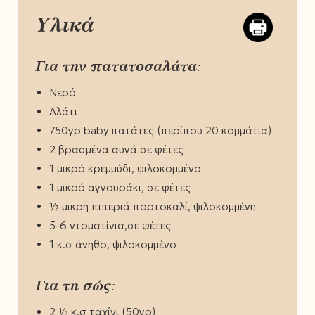
Υλικά
Για την πατατοσαλάτα:
Νερό
Αλάτι
750γρ baby πατάτες (περίπου 20 κομμάτια)
2 βρασμένα αυγά σε φέτες
1 μικρό κρεμμύδι, ψιλοκομμένο
1 μικρό αγγουράκι, σε φέτες
½ μικρή πιπεριά πορτοκαλί, ψιλοκομμένη
5-6 ντοματίνια,σε φέτες
1 κ.σ άνηθο, ψιλοκομμένο
Για τη σώς:
2 ½ κ.σ ταχίνι (50γρ)