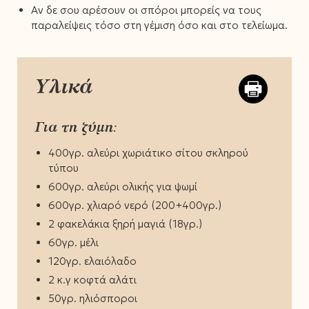
Αν δε σου αρέσουν οι σπόροι μπορείς να τους
παραλείψεις τόσο στη γέμιση όσο και στο τελείωμα.
Υλικά
Για τη ζύμη:
400γρ. αλεύρι χωριάτικο σίτου σκληρού
τύπου
600γρ. αλεύρι ολικής για ψωμί
600γρ. χλιαρό νερό (200+400γρ.)
2 φακελάκια ξηρή μαγιά (18γρ.)
60γρ. μέλι
120γρ. ελαιόλαδο
2 κ.γ κοφτά αλάτι
50γρ. ηλιόσποροι