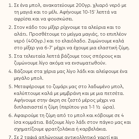
Σε ένα μπολ, ανακατεύουμε 200γρ. χλιαρό νερό με
τη μαγιά και το μέλι. Αφήνουμε 10-15′ λεπτά να
αφρίσει και να φουσκώσει.
Στον κάδο του μίξερ ρίχνουμε τα αλεύρια και το
αλάτι. Προσθέτουμε το μείγμα μαγιάς, το επιπλέον
νερό (400γρ.) και το ελαιόλαδο. Ζυμώνουμε καλά
στο μίξερ για 6-7′ μέχρι να έχουμε μια ελαστική ζύμη.
Στα τελευταία λεπτά βάζουμε τους σπόρους και
ζυμώνουμε λίγο ακόμα να ενσωματωθούν.
Βάζουμε στα χέρια μας λίγο λάδι και αλείφουμε ένα
μεγάλο μπολ.
Μεταφέρουμε το ζυμάρι μας στο λαδωμένο μπολ,
καλύπτουμε καλά με μεμβράνη και με μια πετσέτα.
Αφήνουμε στην άκρη σε ζεστό μέρος μέχρι να
διπλασιαστεί η ζύμη (περίπου για 1-1 ½ ώρα).
Αφαιρούμε τη ζύμη από το μπολ και κόβουμε σε 4
ίσα κομμάτια. Βάζουμε λίγο λάδι στον πάγκο μας και
σχηματίζουμε φρατζολάκια ή καρβελάκια.
Σε 2 ταψιά απλώνουμε αντικολλητικό χαρτί και