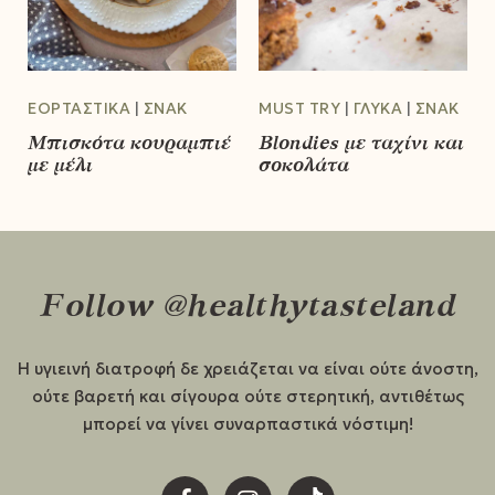
ΕΟΡΤΑΣΤΙΚΆ
ΣΝΑΚ
MUST TRY
ΓΛΥΚΆ
ΣΝΑΚ
Μπισκότα κουραμπιέ
Blondies με ταχίνι και
με μέλι
σοκολάτα
Follow @healthytasteland
Η υγιεινή διατροφή δε χρειάζεται να είναι ούτε άνοστη,
ούτε βαρετή και σίγουρα ούτε στερητική, αντιθέτως
μπορεί να γίνει συναρπαστικά νόστιμη!