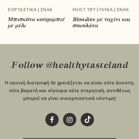
ΕΟΡΤΑΣΤΙΚΆ
ΣΝΑΚ
MUST TRY
ΓΛΥΚΆ
ΣΝΑΚ
Μπισκότα κουραμπιέ
Blondies με ταχίνι και
με μέλι
σοκολάτα
Follow @healthytasteland
Η υγιεινή διατροφή δε χρειάζεται να είναι ούτε άνοστη,
ούτε βαρετή και σίγουρα ούτε στερητική, αντιθέτως
μπορεί να γίνει συναρπαστικά νόστιμη!