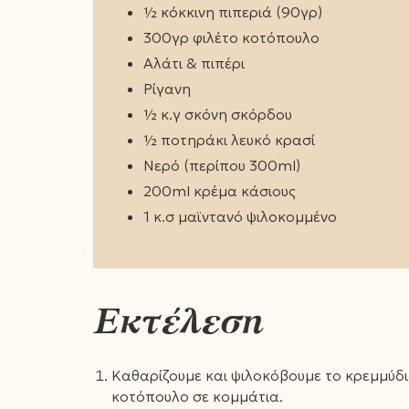
½ κόκκινη πιπεριά (90γρ)
300γρ φιλέτο κοτόπουλο
Αλάτι & πιπέρι
Ρίγανη
½ κ.γ σκόνη σκόρδου
½ ποτηράκι λευκό κρασί
Νερό (περίπου 300ml)
200ml κρέμα κάσιους
1 κ.σ μαϊντανό ψιλοκομμένο
Εκτέλεση
Καθαρίζουμε και ψιλοκόβουμε το κρεμμύδι,
κοτόπουλο σε κομμάτια.