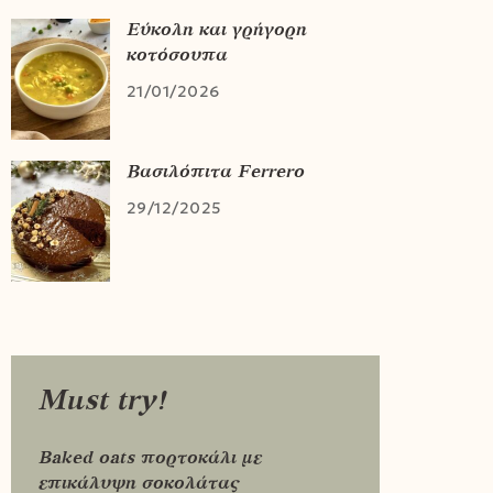
Εύκολη και γρήγορη
κοτόσουπα
21/01/2026
Βασιλόπιτα Ferrero
29/12/2025
Must try!
Baked oats πορτοκάλι με
επικάλυψη σοκολάτας