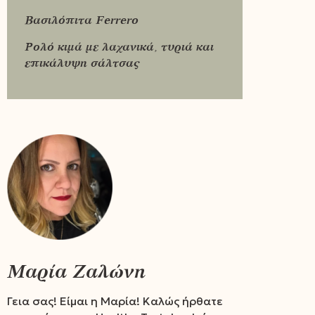
Βασιλόπιτα Ferrero
Ρολό κιμά με λαχανικά, τυριά και
επικάλυψη σάλτσας
Μαρία Ζαλώνη
Γεια σας! Είμαι η Μαρία! Καλώς ήρθατε