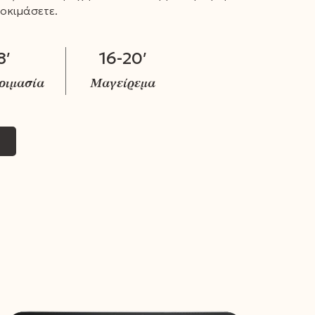
δοκιμάσετε.
8′
16-20′