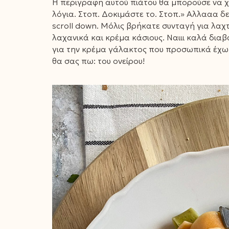
Η περιγραφή αυτού πιάτου θα μπορούσε να χ
λόγια. Στοπ. Δοκιμάστε το. Στοπ.» Αλλααα 
scroll down. Μόλις βρήκατε συνταγή για λαχ
λαχανικά και κρέμα κάσιους. Ναιιι καλά δια
για την κρέμα γάλακτος που προσωπικά έχω 
θα σας πω: του ονείρου!