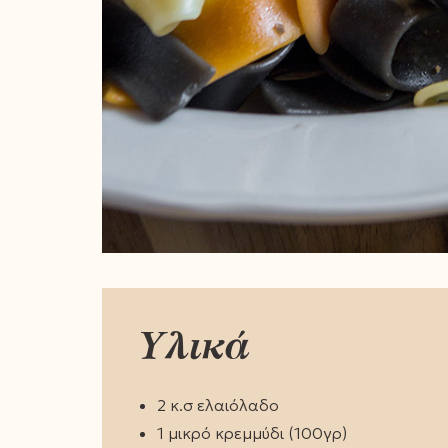
Υλικά
2 κ.σ ελαιόλαδο
1 μικρό κρεμμύδι (100γρ)