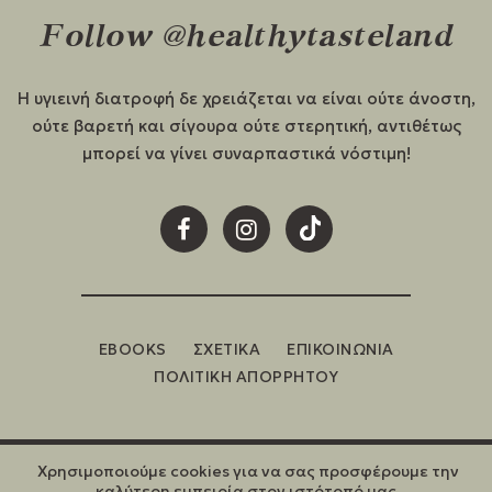
Follow @healthytasteland
Η υγιεινή διατροφή δε χρειάζεται να είναι ούτε άνοστη,
ούτε βαρετή και σίγουρα ούτε στερητική, αντιθέτως
μπορεί να γίνει συναρπαστικά νόστιμη!
EBOOKS
ΣΧΕΤΙΚΑ
ΕΠΙΚΟΙΝΩΝΙΑ
ΠΟΛΙΤΙΚΗ ΑΠΟΡΡΗΤΟΥ
Χρησιμοποιούμε cookies για να σας προσφέρουμε την
©2026 HEALTHY TASTELAND
καλύτερη εμπειρία στον ιστότοπό μας.