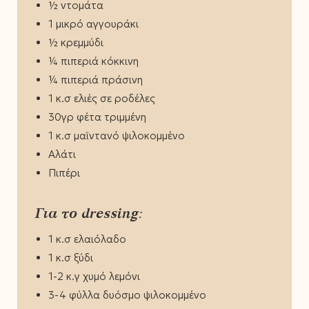
½ ντομάτα
1 μικρό αγγουράκι
½ κρεμμύδι
¼ πιπεριά κόκκινη
¼ πιπεριά πράσινη
1 κ.σ ελιές σε ροδέλες
30γρ φέτα τριμμένη
1 κ.σ μαϊντανό ψιλοκομμένο
Αλάτι
Πιπέρι
Για το dressing:
1 κ.σ ελαιόλαδο
1 κ.σ ξύδι
1-2 κ.γ χυμό λεμόνι
3-4 φύλλα δυόσμο ψιλοκομμένο