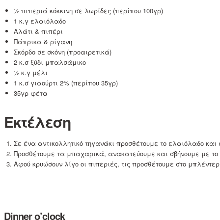
½ πιπεριά κόκκινη σε λωρίδες (περίπου 100γρ)
1 κ.γ ελαιόλαδο
Αλάτι & πιπέρι
Πάπρικα & ρίγανη
Σκόρδο σε σκόνη (προαιρετικά)
2 κ.σ ξύδι μπαλσάμικο
½ κ.γ μέλι
1 κ.σ γιαούρτι 2% (περίπου 35γρ)
35γρ φέτα
Εκτέλεση
Σε ένα αντικολλητικό τηγανάκι προσθέτουμε το ελαιόλαδο και 
Προσθέτουμε τα μπαχαρικά, ανακατεύουμε και σβήνουμε με το 
Αφού κρυώσουν λίγο οι πιπεριές, τις προσθέτουμε στο μπλέντερ
Dinner o’clock