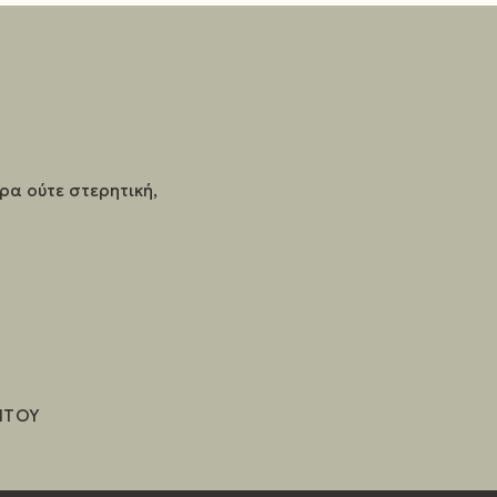
υρα ούτε στερητική,
ΗΤΟΥ