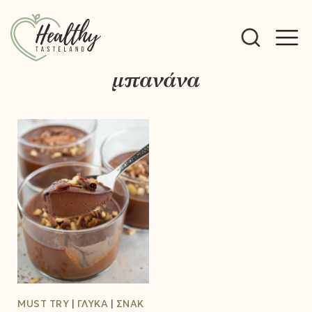
M
μπανάνα
M
MUST TRY
ΓΛΥΚΆ
ΣΝΑΚ