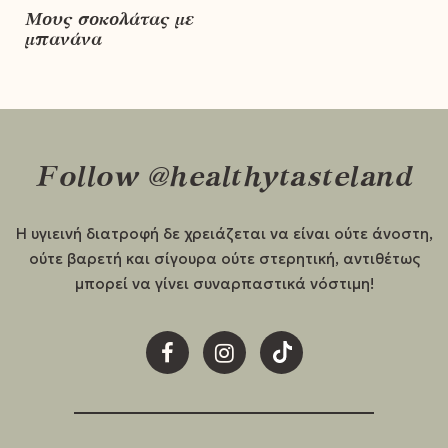
Μους σοκολάτας με
μπανάνα
Follow @healthytasteland
Η υγιεινή διατροφή δε χρειάζεται να είναι ούτε άνοστη,
ούτε βαρετή και σίγουρα ούτε στερητική, αντιθέτως
μπορεί να γίνει συναρπαστικά νόστιμη!