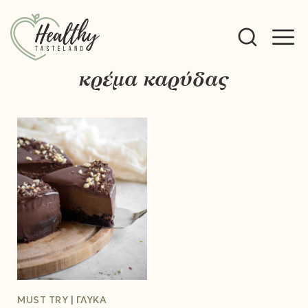
M
κρέμα καρύδας
M
MUST TRY
ΓΛΥΚΆ