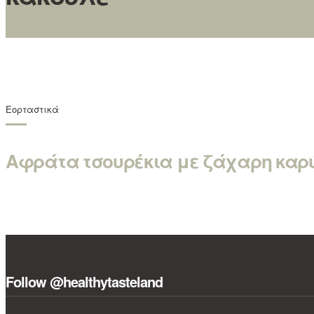
Εορταστικά
Αφράτα τσουρέκια με ζάχαρη καρ
Follow @healthytasteland