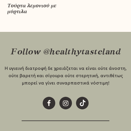
Τούρτα λεμονιού με
μύρτιλα
Follow @healthytasteland
Η υγιεινή διατροφή δε χρειάζεται να είναι ούτε άνοστη,
ούτε βαρετή και σίγουρα ούτε στερητική, αντιθέτως
μπορεί να γίνει συναρπαστικά νόστιμη!